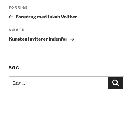
Indlægsnavigation
Forrige
FORRIGE
indlæg
Foredrag med Jakob Volther
Næste
NÆSTE
indlæg
Kunsten Inviterer Indenfor
SØG
Søg
Søg
efter: