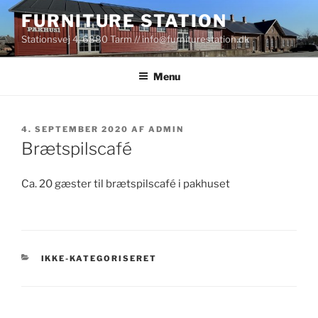
Videre
FURNITURE STATION
til
Stationsvej 4, 6880 Tarm // info@furniturestation.dk
indhold
Menu
UDGIVET
4. SEPTEMBER 2020
AF
ADMIN
DEN
Brætspilscafé
Ca. 20 gæster til brætspilscafé i pakhuset
KATEGORIER
IKKE-KATEGORISERET