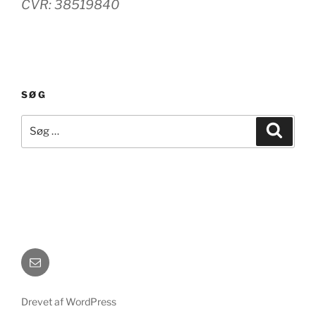
CVR: 38519840
SØG
Søg
Søg
efter:
E-
mail
Drevet af WordPress