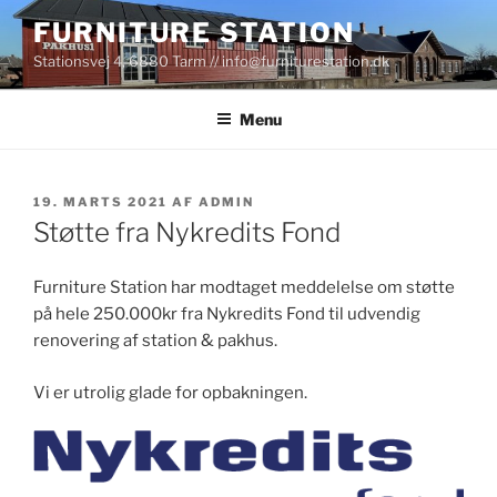
Videre
FURNITURE STATION
til
Stationsvej 4, 6880 Tarm // info@furniturestation.dk
indhold
Menu
UDGIVET
19. MARTS 2021
AF
ADMIN
DEN
Støtte fra Nykredits Fond
Furniture Station har modtaget meddelelse om støtte
på hele 250.000kr fra Nykredits Fond til udvendig
renovering af station & pakhus.
Vi er utrolig glade for opbakningen.