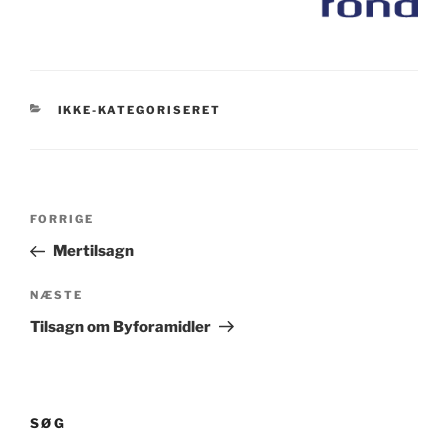
KATEGORIER
IKKE-KATEGORISERET
Indlægsnavigation
Forrige
FORRIGE
indlæg
Mertilsagn
Næste
NÆSTE
indlæg
Tilsagn om Byforamidler
SØG