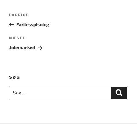
Indlægsnavigation
Forrige
FORRIGE
indlæg
Fællesspisning
Næste
NÆSTE
indlæg
Julemarked
SØG
Søg
Søg
efter: