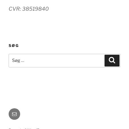
CVR: 38519840
SØG
Søg
Søg
efter:
E-
mail