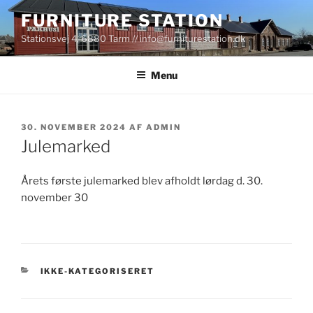
Videre
FURNITURE STATION
til
Stationsvej 4, 6880 Tarm // info@furniturestation.dk
indhold
Menu
UDGIVET
30. NOVEMBER 2024
AF
ADMIN
DEN
Julemarked
Årets første julemarked blev afholdt lørdag d. 30.
november 30
KATEGORIER
IKKE-KATEGORISERET