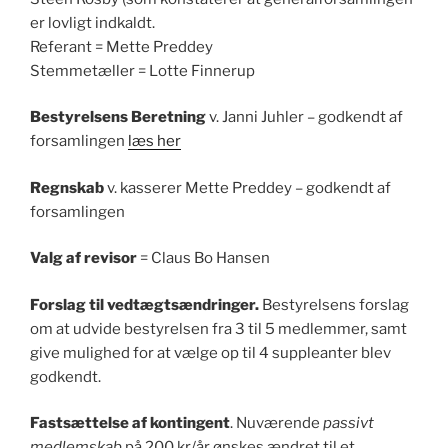
er lovligt indkaldt.
Referant = Mette Preddey
Stemmetæller = Lotte Finnerup
Bestyrelsens Beretning
v. Janni Juhler – godkendt af
forsamlingen
læs her
Regnskab
v. kasserer Mette Preddey – godkendt af
forsamlingen
Valg af revisor
= Claus Bo Hansen
Forslag til vedtægtsændringer.
Bestyrelsens forslag
om at udvide bestyrelsen fra 3 til 5 medlemmer, samt
give mulighed for at vælge op til 4 suppleanter blev
godkendt.
Fastsættelse af kontingent
. Nuværende
passivt
medlemskab
på 200 kr/år ønskes ændret til et