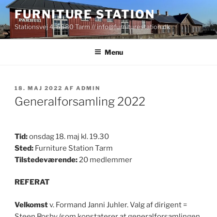
Videre
FURNITURE STATION
til
Stationsvej 4, 6880 Tarm // info@furniturestation.dk
indhold
Menu
UDGIVET
18. MAJ 2022
AF
ADMIN
DEN
Generalforsamling 2022
Tid:
onsdag 18. maj kl. 19.30
Sted:
Furniture Station Tarm
Tilstedeværende:
20 medlemmer
REFERAT
Velkomst
v. Formand Janni Juhler. Valg af dirigent =
Steen Rosby (som konstaterer at generalforsamlingen