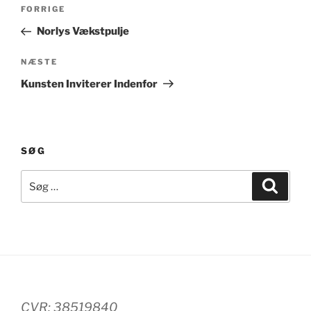
Indlægsnavigation
Forrige
FORRIGE
indlæg
Norlys Vækstpulje
Næste
NÆSTE
indlæg
Kunsten Inviterer Indenfor
SØG
Søg
Søg
efter:
CVR: 38519840